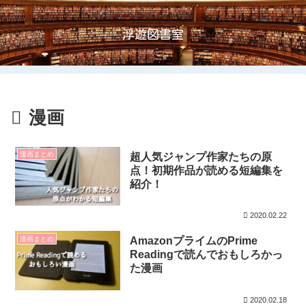
浮遊図書室
漫画
漫画まとめ
超人気ジャンプ作家たちの原
点！初期作品が読める短編集を
紹介！
2020.02.22
漫画まとめ
AmazonプライムのPrime
Readingで読んでおもしろかっ
た漫画
2020.02.18