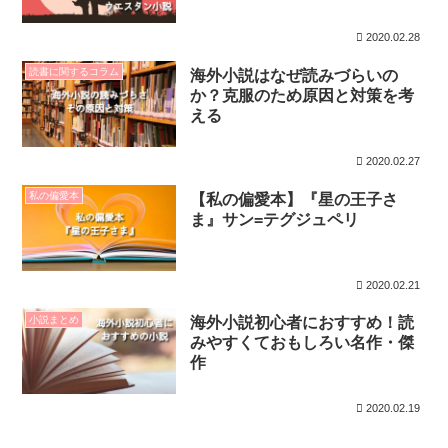
2020.02.28
読書に関するコラム
海外小説はなぜ読みづらいの
か？克服のため原因と対策を考
える
2020.02.27
私の偏愛本
【私の偏愛本】『星の王子さ
ま』サン=テグジュペリ
2020.02.21
小説まとめ
海外小説初心者におすすめ！読
みやすくておもしろい名作・傑
作
2020.02.19